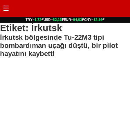
☰
TRY
=
1,72
₽
USD
=
82,16
₽
EUR
=
94,83
₽
CNY
=
12,16
₽
Etiket: İrkutsk
İrkutsk bölgesinde Tu-22M3 tipi
bombardıman uçağı düştü, bir pilot
hayatını kaybetti