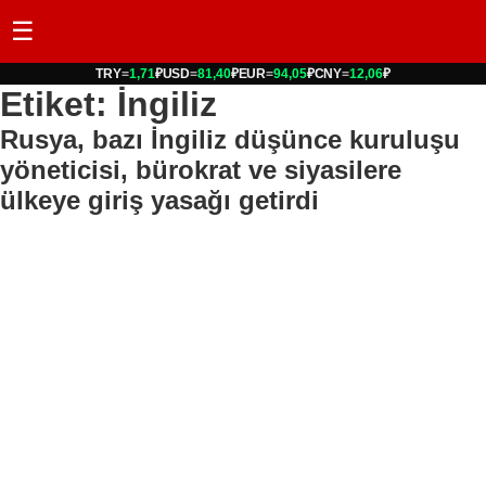
☰
TRY
=
1,71
₽
USD
=
81,40
₽
EUR
=
94,05
₽
CNY
=
12,06
₽
Etiket: İngiliz
Rusya, bazı İngiliz düşünce kuruluşu
yöneticisi, bürokrat ve siyasilere
ülkeye giriş yasağı getirdi