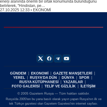
enerji alanında önemli bir ortak konumunda bulunduğunu
belirterek, “Hindistan, pe…
27.10.2025 12:33
•
EKONOMİ
GÜNDEM
EKONOMİ
GAZETE MANŞETLERİ
YEREL
RUSYA’DA DÜN
DÜNYA
SPOR
RUSYA KÜTÜPHANESİ
YAZARLAR
FOTO GALERİSİ
TELİF VE GİZLİLİK
İLETİŞİM
© 2005 Gazetem Rusya — Tüm hakları saklıdır.
Rusya'da 2005'ten bu yana basılı olarak yayın yapan Rusya'nın ilk ve
tek Türkçe gazetesi olan Gazetem Gazetesi'nin internet sayfası.