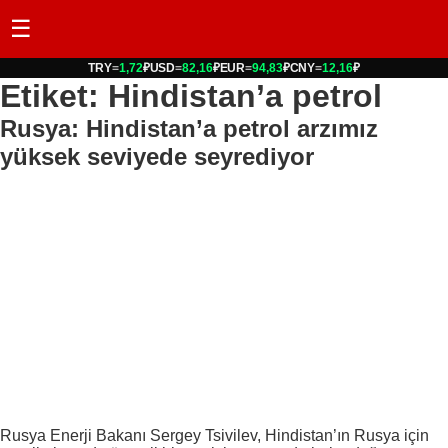
☰
TRY
=
1,72
₽
USD
=
82,16
₽
EUR
=
94,83
₽
CNY
=
12,16
₽
Etiket: Hindistan’a petrol
Rusya: Hindistan’a petrol arzımız
yüksek seviyede seyrediyor
Rusya Enerji Bakanı Sergey Tsivilev, Hindistan’ın Rusya için