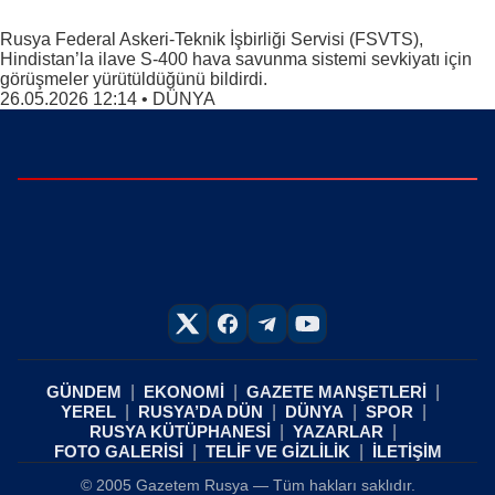
Rusya Federal Askeri-Teknik İşbirliği Servisi (FSVTS),
Hindistan’la ilave S-400 hava savunma sistemi sevkiyatı için
görüşmeler yürütüldüğünü bildirdi.
26.05.2026 12:14
•
DÜNYA
GÜNDEM
EKONOMİ
GAZETE MANŞETLERİ
YEREL
RUSYA’DA DÜN
DÜNYA
SPOR
RUSYA KÜTÜPHANESİ
YAZARLAR
FOTO GALERİSİ
TELİF VE GİZLİLİK
İLETİŞİM
© 2005 Gazetem Rusya — Tüm hakları saklıdır.