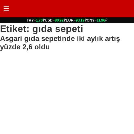
☰
TRY
=
1,70
₽
USD
=
80,92
₽
EUR
=
93,19
₽
CNY
=
11,96
₽
Etiket: gıda sepeti
Asgari gıda sepetinde iki aylık artış
yüzde 2,6 oldu