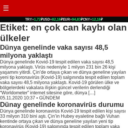
☰
TRY
=
1,72
₽
USD
=
82,16
₽
EUR
=
94,83
₽
CNY
=
12,16
₽
Etiket: en çok can kaybı olan
ülkeler
Dünya genelinde vaka sayısı 48,5
milyona yaklaştı
Dünya genelinde Kovid-19 tespit edilen vaka sayısı 48,5
milyona yaklaştı. Virüs nedeniyle 1 milyon 231 bin 26 kişi
yaşamını yitirdi. Çin’de ortaya çıkan ve dünya geneline yayılan
yeni tip koronavirüs (Kovid-19) salgınında tespit edilen toplam
vaka sayısı 48,5 milyona yaklaştı. Kovid-19 görülen ülke ve
bölgelerdeki vakalara ilişkin güncel verilerin derlendiği
“Worldometer” internet sitesine göre, dünya […]
05.11.2020 10:37
•
GÜNDEM
Dünay genelinde koronavirüs durumu
Dünya genelinde koronavirüs Kovid-19 tespit edilen kişi sayısı
33 milyon 310 bini aştı. Çin’in Hubey eyaletine bağlı Vuhan
kentinde ortaya çıkan ve dünya geneline yayılan yeni tip
koronavirüs (Kovid-19) salgınında tespit edilen toplam vaka