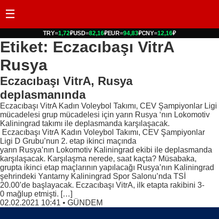
☰
TRY
=
1,72
₽
USD
=
82,16
₽
EUR
=
94,83
₽
CNY
=
12,16
₽
Etiket: Eczacıbaşı VitrA
Rusya
Eczacıbaşı VitrA, Rusya
deplasmanında
Eczacıbaşı VitrA Kadın Voleybol Takımı, CEV Şampiyonlar Ligi
mücadelesi grup mücadelesi için yarın Rusya ‘nın Lokomotiv
Kaliningrad takımı ile deplasmanda karşılaşacak.
Eczacıbaşı VitrA Kadın Voleybol Takımı, CEV Şampiyonlar
Ligi D Grubu’nun 2. etap ikinci maçında
yarın Rusya’nın Lokomotiv Kaliningrad ekibi ile deplasmanda
karşılaşacak. Karşılaşma nerede, saat kaçta? Müsabaka,
grupta ikinci etap maçlarının yapılacağı Rusya’nın Kaliningrad
şehrindeki Yantarny Kaliningrad Spor Salonu’nda TSİ
20.00’de başlayacak. Eczacıbaşı VitrA, ilk etapta rakibini 3-
0 mağlup etmişti. […]
02.02.2021 10:41
•
GÜNDEM