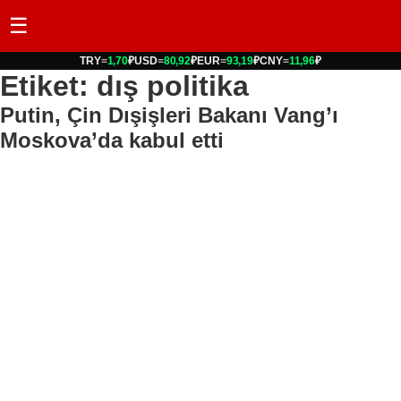
☰
TRY
=
1,70
₽
USD
=
80,92
₽
EUR
=
93,19
₽
CNY
=
11,96
₽
Etiket: dış politika
Putin, Çin Dışişleri Bakanı Vang’ı
Moskova’da kabul etti