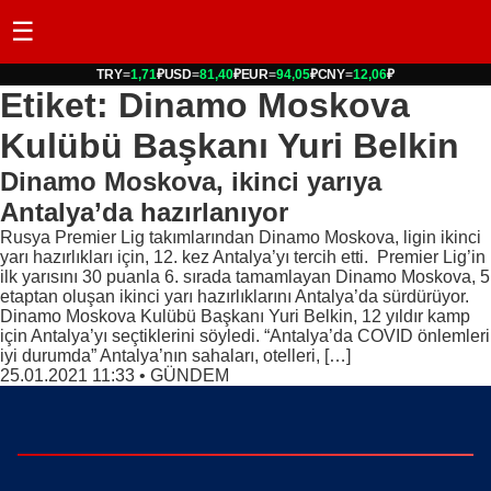
☰
TRY
=
1,71
₽
USD
=
81,40
₽
EUR
=
94,05
₽
CNY
=
12,06
₽
Etiket: Dinamo Moskova
Kulübü Başkanı Yuri Belkin
Dinamo Moskova, ikinci yarıya
Antalya’da hazırlanıyor
Rusya Premier Lig takımlarından Dinamo Moskova, ligin ikinci
yarı hazırlıkları için, 12. kez Antalya’yı tercih etti. Premier Lig’in
ilk yarısını 30 puanla 6. sırada tamamlayan Dinamo Moskova, 5
etaptan oluşan ikinci yarı hazırlıklarını Antalya’da sürdürüyor.
Dinamo Moskova Kulübü Başkanı Yuri Belkin, 12 yıldır kamp
için Antalya’yı seçtiklerini söyledi. “Antalya’da COVID önlemleri
iyi durumda” Antalya’nın sahaları, otelleri, […]
25.01.2021 11:33
•
GÜNDEM