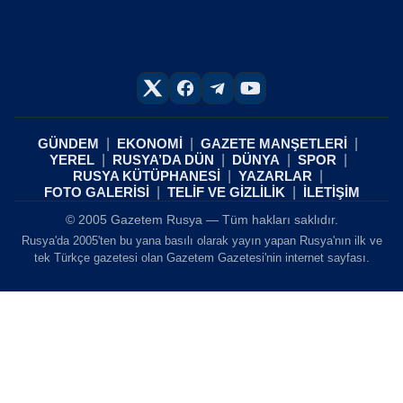
GÜNDEM
EKONOMİ
GAZETE MANŞETLERİ
YEREL
RUSYA’DA DÜN
DÜNYA
SPOR
RUSYA KÜTÜPHANESİ
YAZARLAR
FOTO GALERİSİ
TELİF VE GİZLİLİK
İLETİŞİM
© 2005 Gazetem Rusya — Tüm hakları saklıdır.
Rusya'da 2005'ten bu yana basılı olarak yayın yapan Rusya'nın ilk ve
tek Türkçe gazetesi olan Gazetem Gazetesi'nin internet sayfası.