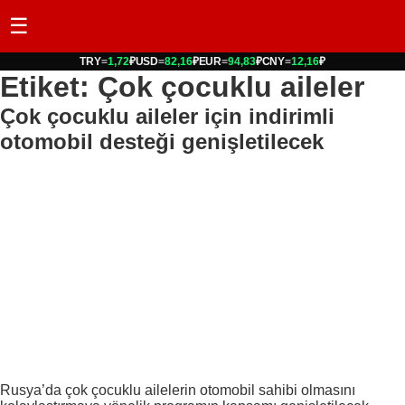
☰
TRY
=
1,72
₽
USD
=
82,16
₽
EUR
=
94,83
₽
CNY
=
12,16
₽
Etiket: Çok çocuklu aileler
Çok çocuklu aileler için indirimli
otomobil desteği genişletilecek
Rusya’da çok çocuklu ailelerin otomobil sahibi olmasını