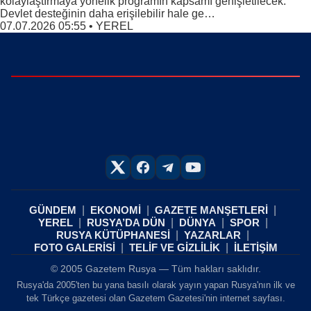
kolaylaştırmaya yönelik programın kapsamı genişletilecek.
Devlet desteğinin daha erişilebilir hale ge…
07.07.2026 05:55
•
YEREL
GÜNDEM
EKONOMİ
GAZETE MANŞETLERİ
YEREL
RUSYA’DA DÜN
DÜNYA
SPOR
RUSYA KÜTÜPHANESİ
YAZARLAR
FOTO GALERİSİ
TELİF VE GİZLİLİK
İLETİŞİM
© 2005 Gazetem Rusya — Tüm hakları saklıdır.
Rusya'da 2005'ten bu yana basılı olarak yayın yapan Rusya'nın ilk ve
tek Türkçe gazetesi olan Gazetem Gazetesi'nin internet sayfası.