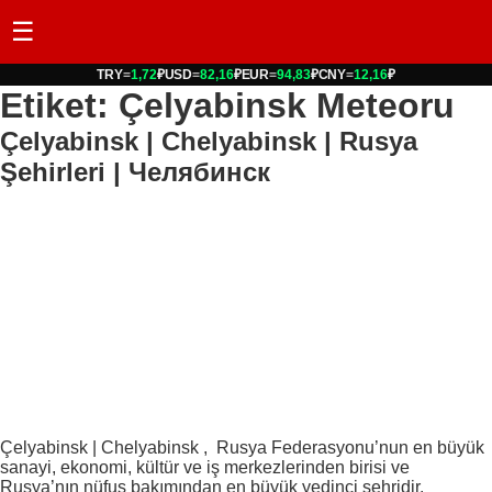
☰
TRY
=
1,72
₽
USD
=
82,16
₽
EUR
=
94,83
₽
CNY
=
12,16
₽
Etiket: Çelyabinsk Meteoru
Çelyabinsk | Chelyabinsk | Rusya
Şehirleri | Челябинск
Çelyabinsk | Chelyabinsk , Rusya Federasyonu’nun en büyük
sanayi, ekonomi, kültür ve iş merkezlerinden birisi ve
Rusya’nın nüfus bakımından en büyük yedinci şehridir.