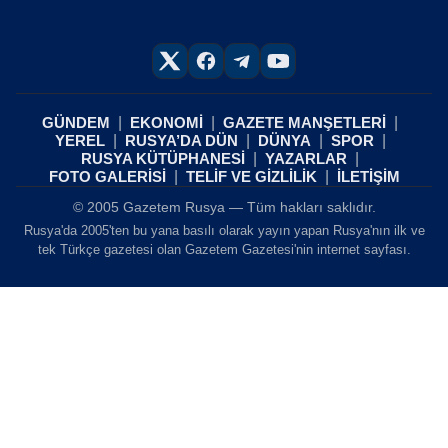
GÜNDEM
EKONOMİ
GAZETE MANŞETLERİ
YEREL
RUSYA’DA DÜN
DÜNYA
SPOR
RUSYA KÜTÜPHANESİ
YAZARLAR
FOTO GALERİSİ
TELİF VE GİZLİLİK
İLETİŞİM
© 2005 Gazetem Rusya — Tüm hakları saklıdır.
Rusya'da 2005'ten bu yana basılı olarak yayın yapan Rusya'nın ilk ve
tek Türkçe gazetesi olan Gazetem Gazetesi'nin internet sayfası.