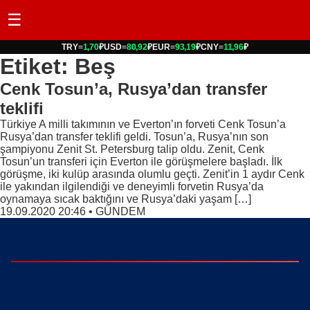
☰
TRY
=
1,70
₽
USD
=
80,92
₽
EUR
=
93,19
₽
CNY
=
11,96
₽
Etiket: Beş
Cenk Tosun’a, Rusya’dan transfer
teklifi
Türkiye A milli takımının ve Everton’ın forveti Cenk Tosun’a
Rusya’dan transfer teklifi geldi. Tosun’a, Rusya’nın son
şampiyonu Zenit St. Petersburg talip oldu. Zenit, Cenk
Tosun’un transferi için Everton ile görüşmelere başladı. İlk
görüşme, iki kulüp arasında olumlu geçti. Zenit’in 1 aydır Cenk
ile yakından ilgilendiği ve deneyimli forvetin Rusya’da
oynamaya sıcak baktığını ve Rusya’daki yaşam […]
19.09.2020 20:46
•
GÜNDEM