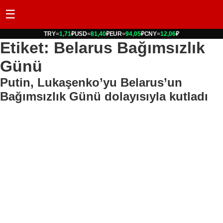
☰
TRY
=
1,71
₽
USD
=
81,40
₽
EUR
=
94,05
₽
CNY
=
12,06
₽
Etiket: Belarus Bağımsızlık
Günü
Putin, Lukaşenko’yu Belarus’un
Bağımsızlık Günü dolayısıyla kutladı