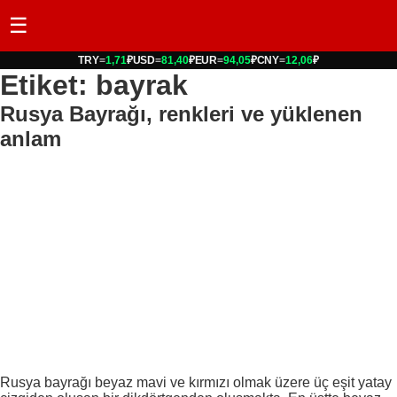
☰
TRY
=
1,71
₽
USD
=
81,40
₽
EUR
=
94,05
₽
CNY
=
12,06
₽
Etiket: bayrak
Rusya Bayrağı, renkleri ve yüklenen
anlam
Rusya bayrağı beyaz mavi ve kırmızı olmak üzere üç eşit yatay