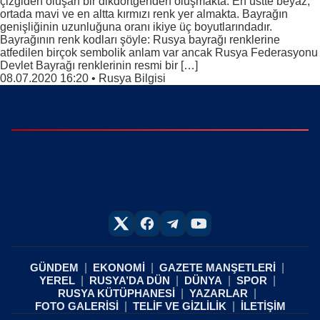
çizgiden oluşan bir dikdörtgenden oluşmakta. En üstte beyaz,
ortada mavi ve en altta kırmızı renk yer almakta. Bayrağın
genişliğinin uzunluğuna oranı ikiye üç boyutlarındadır.
Bayrağının renk kodları şöyle: Rusya bayrağı renklerine
atfedilen birçok sembolik anlam var ancak Rusya Federasyonu
Devlet Bayrağı renklerinin resmi bir […]
08.07.2020 16:20
•
Rusya Bilgisi
GÜNDEM
EKONOMİ
GAZETE MANŞETLERİ
YEREL
RUSYA’DA DÜN
DÜNYA
SPOR
RUSYA KÜTÜPHANESİ
YAZARLAR
FOTO GALERİSİ
TELİF VE GİZLİLİK
İLETİŞİM