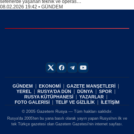
seferlerde yaşanan teknik ve operas…
08.02.2026 19:42
•
GÜNDEM
GÜNDEM
EKONOMİ
GAZETE MANŞETLERİ
YEREL
RUSYA’DA DÜN
DÜNYA
SPOR
RUSYA KÜTÜPHANESİ
YAZARLAR
FOTO GALERİSİ
TELİF VE GİZLİLİK
İLETİŞİM
© 2005 Gazetem Rusya — Tüm hakları saklıdır.
Rusya'da 2005'ten bu yana basılı olarak yayın yapan Rusya'nın ilk ve
tek Türkçe gazetesi olan Gazetem Gazetesi'nin internet sayfası.