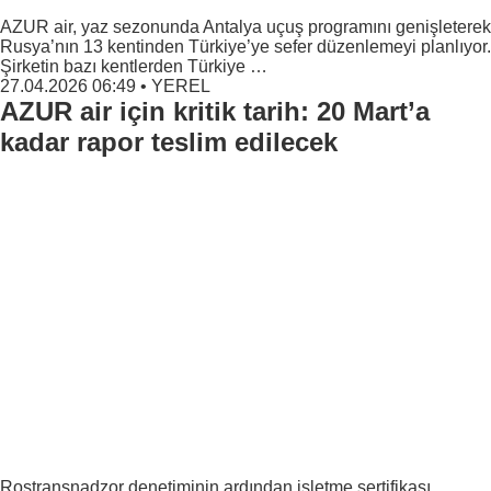
AZUR air, yaz sezonunda Antalya uçuş programını genişleterek
Rusya’nın 13 kentinden Türkiye’ye sefer düzenlemeyi planlıyor.
Şirketin bazı kentlerden Türkiye …
27.04.2026 06:49
•
YEREL
AZUR air için kritik tarih: 20 Mart’a
kadar rapor teslim edilecek
Rostransnadzor denetiminin ardından işletme sertifikası