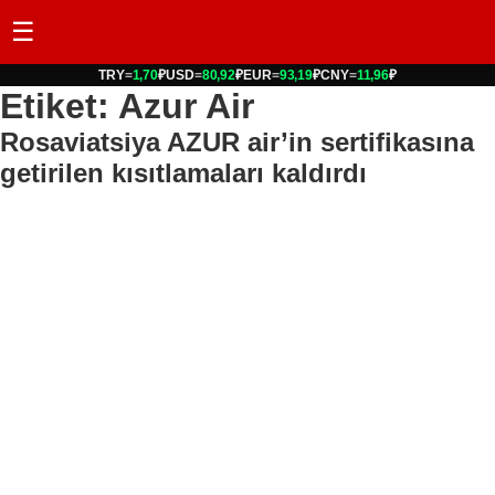
☰
TRY
=
1,70
₽
USD
=
80,92
₽
EUR
=
93,19
₽
CNY
=
11,96
₽
Etiket: Azur Air
Rosaviatsiya AZUR air’in sertifikasına
getirilen kısıtlamaları kaldırdı