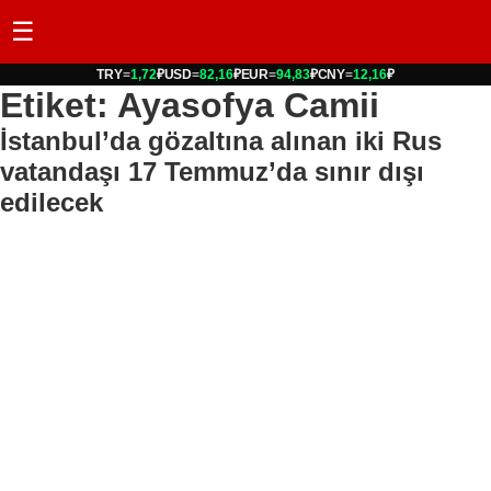
☰
TRY
=
1,72
₽
USD
=
82,16
₽
EUR
=
94,83
₽
CNY
=
12,16
₽
Etiket: Ayasofya Camii
İstanbul’da gözaltına alınan iki Rus
vatandaşı 17 Temmuz’da sınır dışı
edilecek