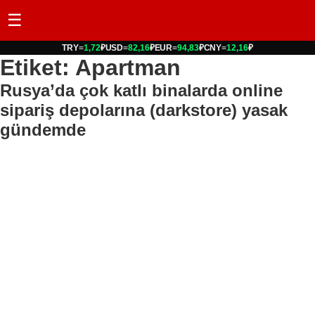
☰
TRY
=
1,72
₽
USD
=
82,16
₽
EUR
=
94,83
₽
CNY
=
12,16
₽
Etiket: Apartman
Rusya’da çok katlı binalarda online
sipariş depolarına (darkstore) yasak
gündemde