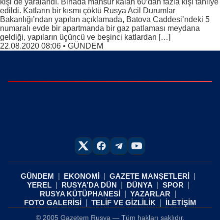
kişi de yaralandı. Binada mahsur kalan 60’dan fazla kişi tahliye
edildi. Katların bir kısmı çöktü Rusya Acil Durumlar
Bakanlığı’ndan yapılan açıklamada, Batova Caddesi’ndeki 5
numaralı evde bir apartmanda bir gaz patlaması meydana
geldiği, yapıların üçüncü ve beşinci katlardan […]
22.08.2020 08:06
•
GÜNDEM
GÜNDEM
EKONOMİ
GAZETE MANŞETLERİ
YEREL
RUSYA’DA DÜN
DÜNYA
SPOR
RUSYA KÜTÜPHANESİ
YAZARLAR
FOTO GALERİSİ
TELİF VE GİZLİLİK
İLETİŞİM
© 2005 Gazetem Rusya — Tüm hakları saklıdır.