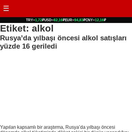
☰
TRY
=
1,72
₽
USD
=
82,16
₽
EUR
=
94,83
₽
CNY
=
12,16
₽
Etiket: alkol
Rusya’da yılbaşı öncesi alkol satışları
yüzde 16 geriledi
Yapılan kapsamlı bir araştırma, Rusya’da yılbaşı öncesi