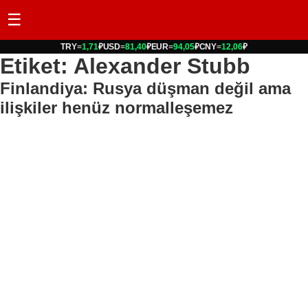
☰
TRY
=
1,71
₽
USD
=
81,40
₽
EUR
=
94,05
₽
CNY
=
12,06
₽
Etiket: Alexander Stubb
Finlandiya: Rusya düşman değil ama
ilişkiler henüz normalleşemez