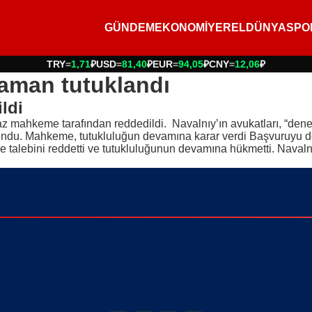
GÜNDEM
EKONOMİ
YEREL
DÜNYA
SPO
TRY
=
1,71
₽
USD
=
81,40
₽
EUR
=
94,05
₽
CNY
=
12,06
₽
zaman tutuklandı
ldi
z mahkeme tarafından reddedildi. Navalnıy’ın avukatları, “denetim
bulundu. Mahkeme, tutukluluğun devamına karar verdi Başvuruyu
e talebini reddetti ve tutukluluğunun devamına hükmetti. Navalnı