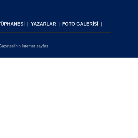
TÜPHANESİ
YAZARLAR
FOTO GALERİSİ
zetesi'nin internet sayfası.