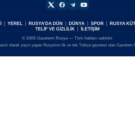
İ
YEREL
RUSYA’DA DÜN
DÜNYA
SPOR
RUSYA KÜ
TELİF VE GİZLİLİK
İLETİŞİM
© 2005 Gazetem Rusya — Tüm hakları saklıdır.
asılı olarak yayın yapan Rusya'nın ilk ve tek Türkçe gazetesi olan Gazetem Ga