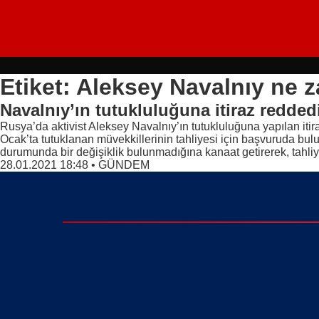
Etiket: Aleksey Navalnıy ne 
Navalnıy’ın tutukluluğuna itiraz reddedi
Rusya’da aktivist Aleksey Navalnıy’ın tutukluluğuna yapılan itira
Ocak’ta tutuklanan müvekkillerinin tahliyesi için başvuruda 
durumunda bir değişiklik bulunmadığına kanaat getirerek, tahliy
28.01.2021 18:48
•
GÜNDEM