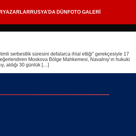
R
YAZARLAR
RUSYA’DA DÜN
FOTO GALERİ
li serbestlik süresini defalarca ihlal ettiği” gerekçesiyle 17
 değerlendiren Moskova Bölge Mahkemesi, Navalnıy’ın hukuki
y, aldığı 30 günlük […]