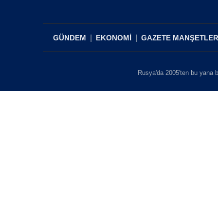
GÜNDEM
EKONOMİ
GAZETE MANŞETLER
Rusya'da 2005'ten bu yana b