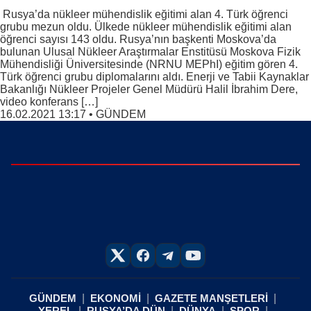
Rusya’da nükleer mühendislik eğitimi alan 4. Türk öğrenci
grubu mezun oldu. Ülkede nükleer mühendislik eğitimi alan
öğrenci sayısı 143 oldu. Rusya’nın başkenti Moskova’da
bulunan Ulusal Nükleer Araştırmalar Enstitüsü Moskova Fizik
Mühendisliği Üniversitesinde (NRNU MEPhI) eğitim gören 4.
Türk öğrenci grubu diplomalarını aldı. Enerji ve Tabii Kaynaklar
Bakanlığı Nükleer Projeler Genel Müdürü Halil İbrahim Dere,
video konferans […]
16.02.2021 13:17
•
GÜNDEM
GÜNDEM
EKONOMİ
GAZETE MANŞETLERİ
YEREL
RUSYA’DA DÜN
DÜNYA
SPOR