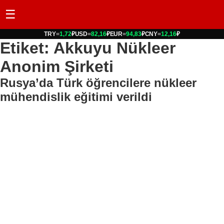
☰
TRY
=
1,72
₽
USD
=
82,16
₽
EUR
=
94,83
₽
CNY
=
12,16
₽
Etiket: Akkuyu Nükleer
Anonim Şirketi
Rusya’da Türk öğrencilere nükleer
mühendislik eğitimi verildi