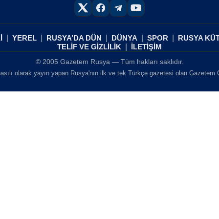
İ
YEREL
RUSYA’DA DÜN
DÜNYA
SPOR
RUSYA KÜ
TELİF VE GİZLİLİK
İLETİŞİM
© 2005 Gazetem Rusya — Tüm hakları saklıdır.
asılı olarak yayın yapan Rusya'nın ilk ve tek Türkçe gazetesi olan Gazetem Ga