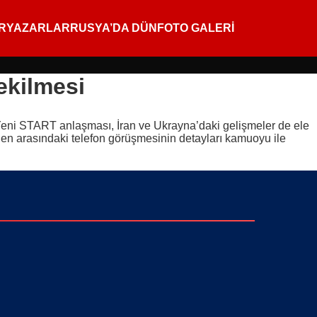
R
YAZARLAR
RUSYA’DA DÜN
FOTO GALERİ
ekilmesi
e Yeni START anlaşması, İran ve Ukrayna’daki gelişmeler de ele
Biden arasındaki telefon görüşmesinin detayları kamuoyu ile