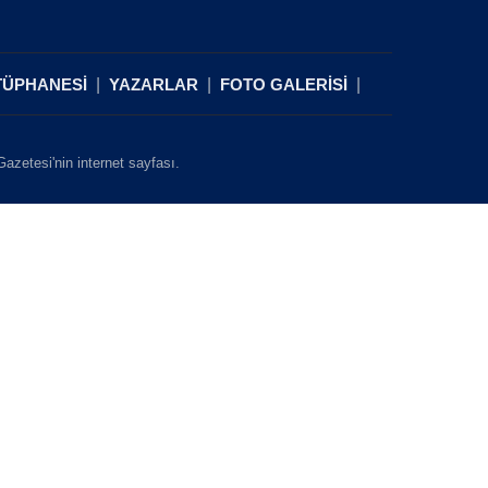
TÜPHANESİ
YAZARLAR
FOTO GALERİSİ
zetesi'nin internet sayfası.