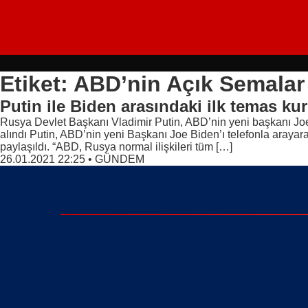
Etiket: ABD’nin Açık Semalar 
Putin ile Biden arasındaki ilk temas ku
Rusya Devlet Başkanı Vladimir Putin, ABD’nin yeni başkanı Joe 
alındı Putin, ABD’nin yeni Başkanı Joe Biden’ı telefonla arayara
paylaşıldı. “ABD, Rusya normal ilişkileri tüm […]
26.01.2021 22:25
•
GÜNDEM