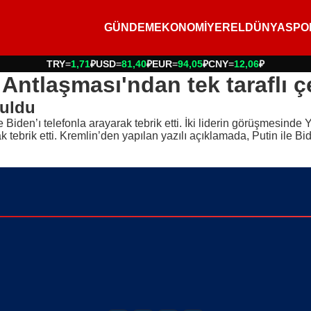
GÜNDEM
EKONOMİ
YEREL
DÜNYA
SPO
TRY
=
1,71
₽
USD
=
81,40
₽
EUR
=
94,05
₽
CNY
=
12,06
₽
Antlaşması'ndan tek taraflı ç
ruldu
Biden’ı telefonla arayarak tebrik etti. İki liderin görüşmesind
k tebrik etti. Kremlin’den yapılan yazılı açıklamada, Putin ile 