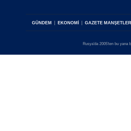
GÜNDEM
EKONOMİ
GAZETE MANŞETLER
Rusya'da 2005'ten bu yana b