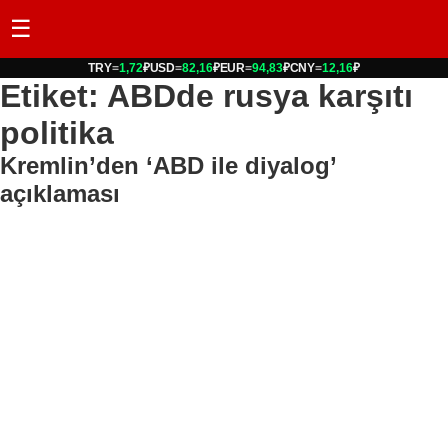
☰
TRY
=
1,72
₽
USD
=
82,16
₽
EUR
=
94,83
₽
CNY
=
12,16
₽
Etiket: ABDde rusya karşıtı
politika
Kremlin’den ‘ABD ile diyalog’
açıklaması