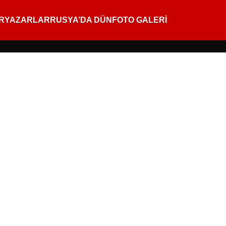
R
YAZARLAR
RUSYA’DA DÜN
FOTO GALERİ