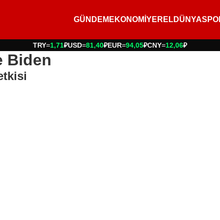
GÜNDEM
EKONOMİ
YEREL
DÜNYA
SPO
TRY
=
1,71
₽
USD
=
81,40
₽
EUR
=
94,05
₽
CNY
=
12,06
₽
e Biden
tkisi