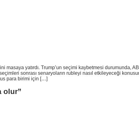
sini masaya yatırdı. Trump’un seçimi kaybetmesi durumunda, ABD
eçimleri sonrası senaryoların rubleyi nasıl etkileyeceği konusu
s para birimi için […]
a olur”