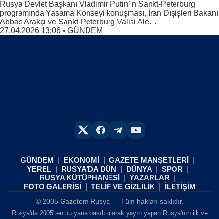
Rusya Devlet Başkanı Vladimir Putin’in Sankt-Peterburg
programında Yasama Konseyi konuşması, İran Dışişleri Bakanı
Abbas Arakçi ve Sankt-Peterburg Valisi Ale…
27.04.2026 13:06
•
GÜNDEM
GÜNDEM
EKONOMİ
GAZETE MANŞETLERİ
YEREL
RUSYA’DA DÜN
DÜNYA
SPOR
RUSYA KÜTÜPHANESİ
YAZARLAR
FOTO GALERİSİ
TELİF VE GİZLİLİK
İLETİŞİM
© 2005 Gazetem Rusya — Tüm hakları saklıdır.
Rusya'da 2005'ten bu yana basılı olarak yayın yapan Rusya'nın ilk ve