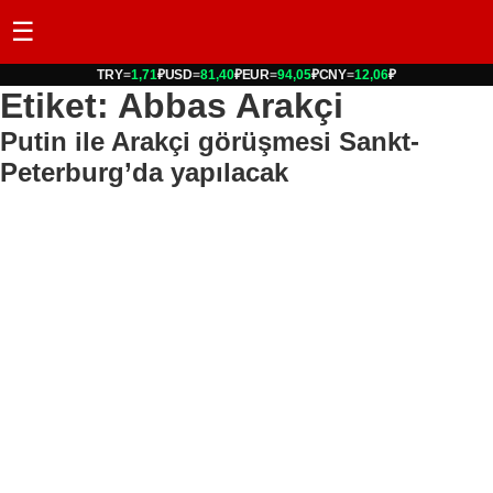
☰
TRY
=
1,71
₽
USD
=
81,40
₽
EUR
=
94,05
₽
CNY
=
12,06
₽
Etiket: Abbas Arakçi
Putin ile Arakçi görüşmesi Sankt-
Peterburg’da yapılacak