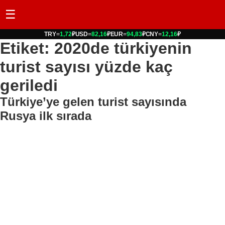
☰
TRY
=
1,72
₽
USD
=
82,16
₽
EUR
=
94,83
₽
CNY
=
12,16
₽
Etiket: 2020de türkiyenin
turist sayısı yüzde kaç
geriledi
Türkiye’ye gelen turist sayısında
Rusya ilk sırada