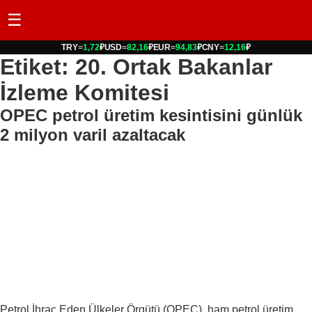
☰
TRY
=
1,72
₽
USD
=
82,16
₽
EUR
=
94,83
₽
CNY
=
12,16
₽
Etiket: 20. Ortak Bakanlar
İzleme Komitesi
OPEC petrol üretim kesintisini günlük
2 milyon varil azaltacak
Petrol İhraç Eden Ülkeler Örgütü (OPEC), ham petrol üretim