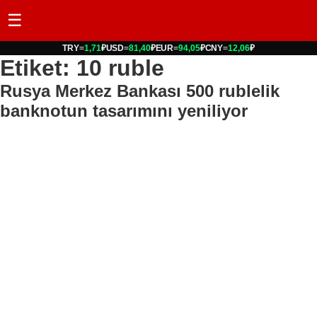
☰
TRY
=
1,71
₽
USD
=
81,40
₽
EUR
=
94,05
₽
CNY
=
12,06
₽
Etiket: 10 ruble
Rusya Merkez Bankası 500 rublelik
banknotun tasarımını yeniliyor