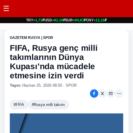
☰
TRY
=
1,72
₽
USD
=
82,16
₽
EUR
=
94,83
₽
CNY
=
12,16
₽
GAZETEM RUSYA | SPOR
FIFA, Rusya genç milli
takımlarının Dünya
Kupası’nda mücadele
etmesine izin verdi
Yayın:
Haziran 25, 2026 08:50
·
SPOR
#FİFA
#Rusya milli takımı